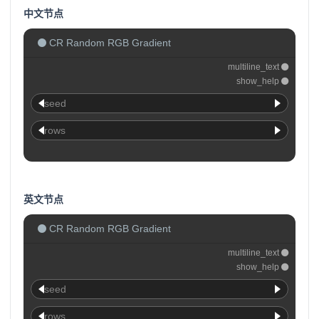
中文节点
CR Random RGB Gradient
multiline_text
show_help
seed
rows
英文节点
CR Random RGB Gradient
multiline_text
show_help
seed
rows