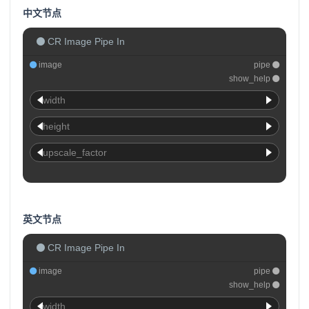
中文节点
CR Image Pipe In
image
pipe
show_help
width
height
upscale_factor
英文节点
CR Image Pipe In
image
pipe
show_help
width