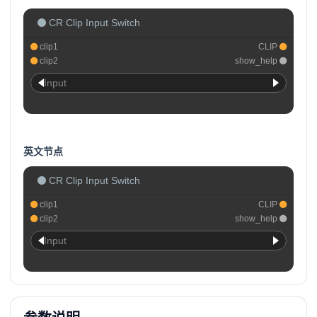
CR Clip Input Switch
clip1
CLIP
clip2
show_help
Input
英文节点
CR Clip Input Switch
clip1
CLIP
clip2
show_help
Input