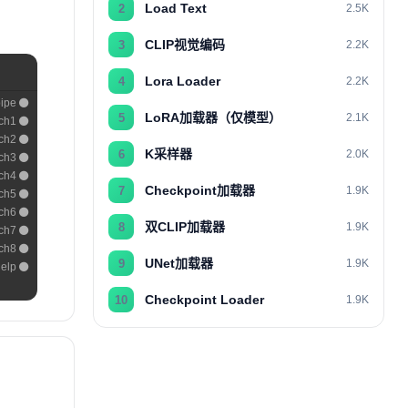
Load Text
2
2.5K
CLIP视觉编码
3
2.2K
Lora Loader
4
2.2K
pipe
LoRA加载器（仅模型）
5
2.1K
ch1
ch2
K采样器
6
2.0K
ch3
ch4
Checkpoint加载器
7
1.9K
ch5
ch6
双CLIP加载器
8
1.9K
ch7
ch8
UNet加载器
9
1.9K
elp
Checkpoint Loader
10
1.9K