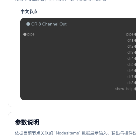
中文节点
CR 8 Channel Out
pipe
pipe
ch1
ch2
ch3
ch4
ch5
ch6
ch7
ch8
show_help
参数说明
依据当前节点关联的 `NodesItems` 数据展示输入、输出与控件