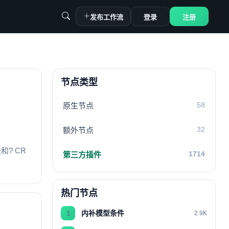
发布工作流
登录
注册
节点类型
58
原生节点
32
额外节点
和? CR
1714
第三方插件
热门节点
内补模型条件
1
2.9K