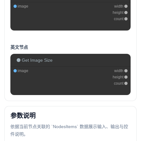
image
width
height
count
英文节点
Get Image Size
image
width
height
count
参数说明
依据当前节点关联的 `NodesItems` 数据展示输入、输出与控
件说明。