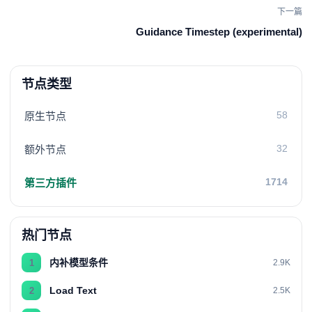
下一篇
Guidance Timestep (experimental)
节点类型
58
原生节点
32
额外节点
1714
第三方插件
热门节点
内补模型条件
1
2.9K
Load Text
2
2.5K