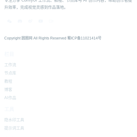
专注分享 ComfyUI 工作流、教程、节点库与 AI 创作内容，帮助创作者提
升效率，完成视觉灵感到作品落地。
Copyright 圆圈网 All Rights Reserved
蜀ICP备11021414号
栏目
工作流
节点库
教程
博客
AI作品
工具
隐水印工具
提示词工具