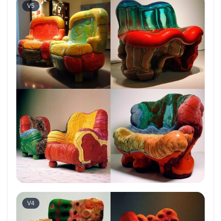
V5
V4