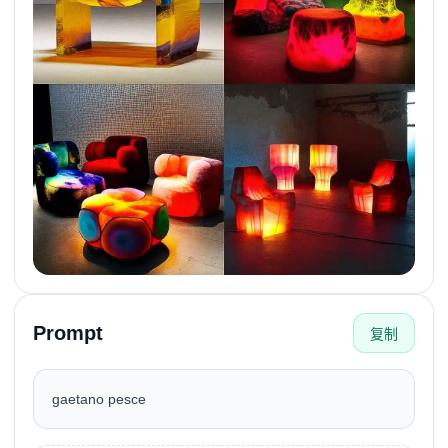
Prompt
复制
gaetano pesce