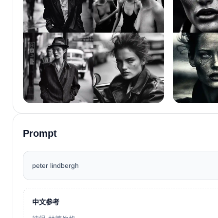
Prompt
peter lindbergh
中文参考