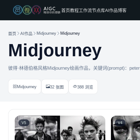
首页
教程
工作流
节点库
AI作品
博客
Midjourney
Midjourney
首页
AI作品
Midjourney
彼得·林德伯格风格Midjourney绘画作品，关键词(prompt)：peter lin
Midjourney
32 张图
388 浏览
V5
V4