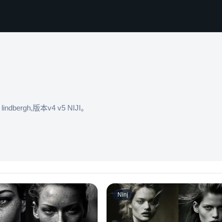
dbergh,版本v4 v5 NIJI。
Ninj