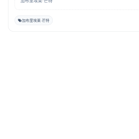
加布里埃莱·芒特
加布里埃莱·芒特