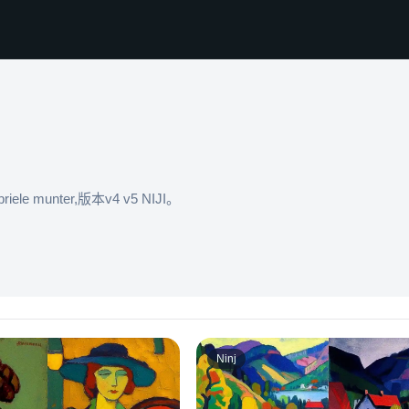
e munter,版本v4 v5 NIJI。
Ninj