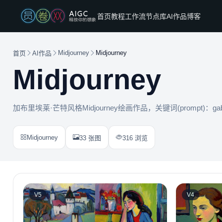
首页
教程
工作流
节点库
AI作品
博客
Midjourney
Midjourney
首页
AI作品
Midjourney
加布里埃莱·芒特风格Midjourney绘画作品，关键词(prompt)：gabriel
Midjourney
33 张图
316 浏览
V5
V4